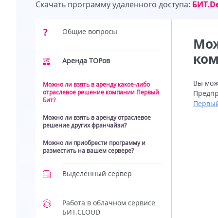
Скачать программу удаленного доступа:
БИТ.D
Общие вопросы
Мож
ком
Вопросы и ответы
Аренда ТОРов
Вы мож
Можно ли взять в аренду какое-либо
отраслевое решение компании Первый
Предпр
Бит?
Первый
Можно ли взять в аренду отраслевое
решение других франчайзи?
Можно ли приобрести программу и
разместить на вашем сервере?
Выделенный сервер
Как происходит обновление?
Работа в облачном сервисе
БИТ.CLOUD
Можно ли установить на удаленный