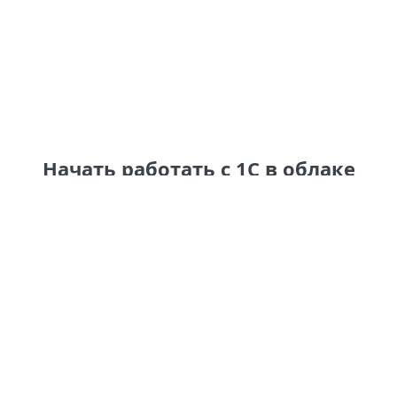
Начать работать с 1С в облаке
просто:
С вами свяжется консультант
нашей компании, поможет найти
оптимальное для вас
программное решение.
Мы создаём учётные данные,