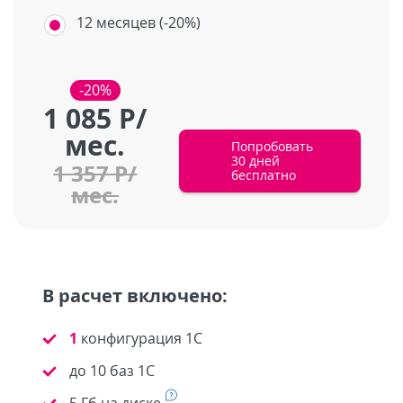
12 месяцев (-20%)
-20%
1 085
Р/
мес.
Попробовать
30 дней
1 357
Р/
бесплатно
мес.
В расчет включено:
1
конфигурация 1С
до 10 баз 1С