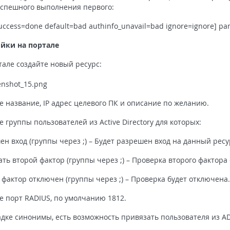
успешного выполнения первого:
uccess=done default=bad authinfo_unavail=bad ignore=ignore] pa
йки на портале
тале создайте новый ресурс:
е название, IP адрес целевого ПК и описание по желанию.
 группы пользователей из Active Directory для которых:
ен вход (группы через ;) – Будет разрешен вход на данный ресу
ать второй фактор (группы через ;) – Проверка второго фактора
 фактор отключен (группы через ;) – Проверка будет отключена
е порт RADIUS, по умолчанию 1812.
адке синонимы, есть возможность привязать пользователя из A