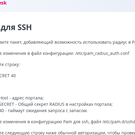
esk
 для SSH
вите пакет, добавляющий возможность использовать радиус в Pa
е изменения в файл конфигурации: /etc/pam_radius_auth.conf
те строку:
ECRET 40
ost - адрес портала;
ECRET - Общий секрет RADIUS в настройках портала;
0 - таймаут ожидания запроса с запасом.
е изменения в конфигурацию Pam для ssh, файл /etc/pam.d/ssh
те следующую строку ниже обычной авторизации, чтобы провер