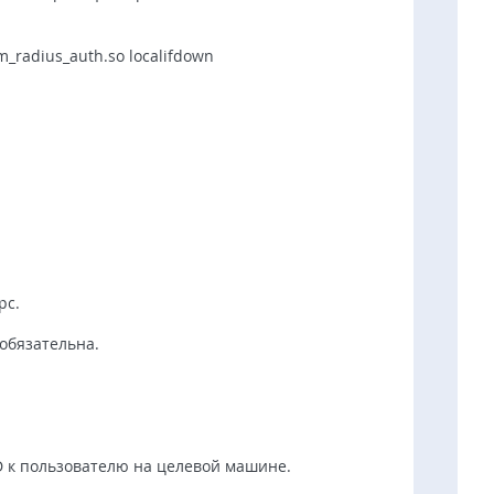
m_radius_auth.so localifdown
рс.
 обязательна.
.
D к пользователю на целевой машине.