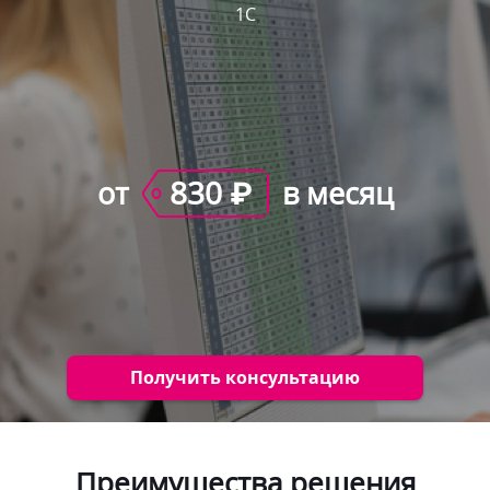
1С
830
от
в месяц
₽
Получить консультацию
Преимущества решения