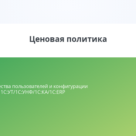
Ценовая политика
чества пользователей и конфигурации
 1С:УТ/1С:УНФ/1С:КА/1С:ERP