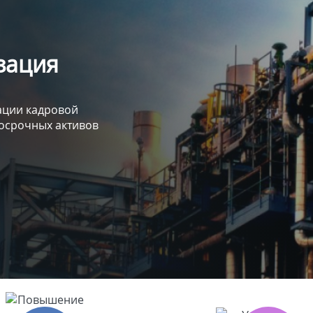
зация
ации кадровой
госрочных активов