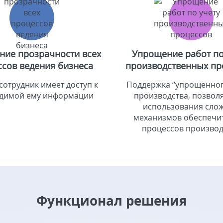
ие прозрачности всех
Упрощение работ по
ссов ведения бизнеса
производственных пр
сотрудник имеет доступ к
Поддержка “упрощенног
димой ему информации
производства, позволя
использования сло
механизмов обеспечит
процессов производ
Функционал решения