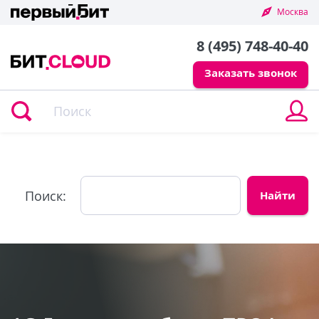
Москва
8 (495) 748-40-40
Заказать звонок
В
в
л
к
Поиск: