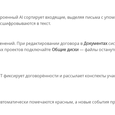
троенный AI сортирует входящие, выделяя письма с упо
сшифровываются в текст.
зменений. При редактировании договора в
Документах
сис
ных проектов подключайте
Общие диски
— файлы останут
PT фиксирует договорённости и рассылает конспекты уча
втоматически помечаются красным, а новые события п