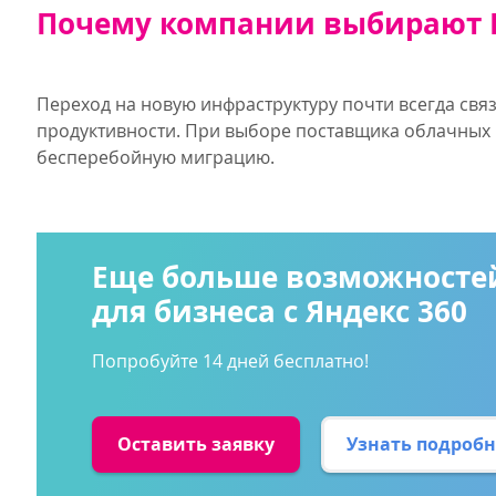
Почему компании выбирают 
Переход на новую инфраструктуру почти всегда свя
продуктивности. При выборе поставщика облачных
бесперебойную миграцию.
Еще больше возможносте
для бизнеса с Яндекс 360
Попробуйте 14 дней бесплатно!
Оставить заявку
Узнать подробн