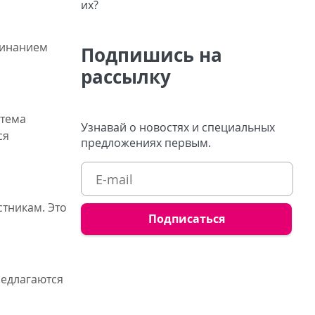
минанием
Подпишись на
рассылку
тема
Узнавай о новостях и специальных
ся
предложениях первым.
стникам. Это
редлагаются