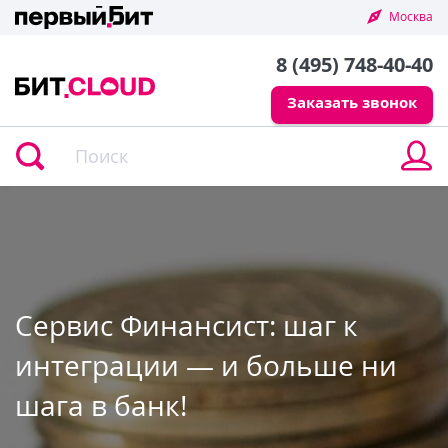
Москва
8 (495) 748-40-40
Заказать звонок
В
в
л
к
Сервис Финансист: шаг к
интеграции — и больше ни
шага в банк!